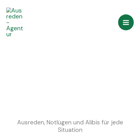
Zum
Inhalt
springen
Ausreden Service
Ausreden, Notlügen und Alibis für jede
Situation