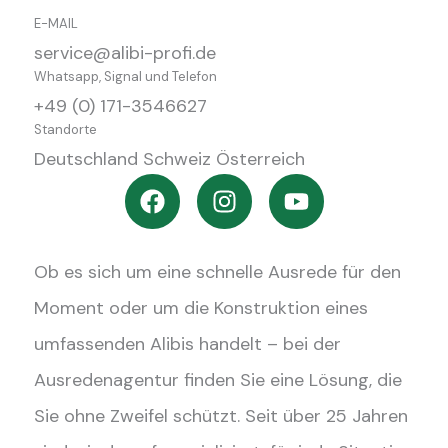
E-MAIL
service@alibi-profi.de
Whatsapp, Signal und Telefon
+49 (0) 171-3546627
Standorte
Deutschland Schweiz Österreich
F
I
Y
a
n
o
c
s
u
e
t
t
Ob es sich um eine schnelle Ausrede für den
b
a
u
o
g
b
Moment oder um die Konstruktion eines
o
r
e
umfassenden Alibis handelt – bei der
k
a
Ausredenagentur finden Sie eine Lösung, die
m
Sie ohne Zweifel schützt. Seit über 25 Jahren