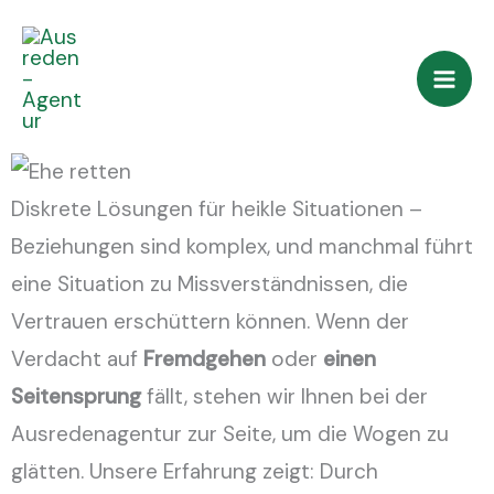
Zum
Manipulierter
Doppelleben
Ausreden
Inhalt
Lügendetektortest
geheim
bei
springen
halten
Seitensprung
und
Fremdgehen
Diskrete Lösungen für heikle Situationen –
Beziehungen sind komplex, und manchmal führt
eine Situation zu Missverständnissen, die
Vertrauen erschüttern können. Wenn der
Verdacht auf
Fremdgehen
oder
einen
Seitensprung
fällt, stehen wir Ihnen bei der
Ausredenagentur zur Seite, um die Wogen zu
glätten. Unsere Erfahrung zeigt: Durch